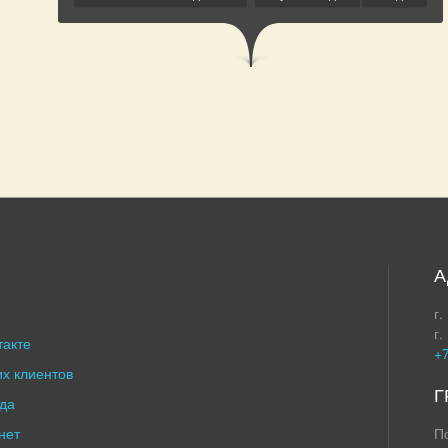
А
г.
г.
такте
+7
х клиентов
Г
да
нет
П