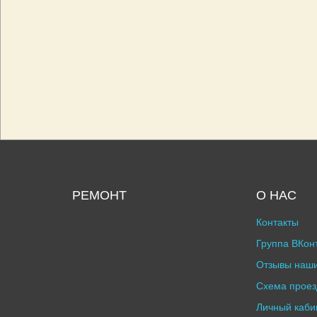
РЕМОНТ
О НАС
Контакты
Группа ВКон
Отзывы наши
Схема проез
Личный каби